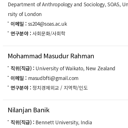
Department of Anthropology and Sociology, SOAS, Un
rsity of London
이메일
ss204@soas.ac.uk
연구분야
사회문화/사회학
Mohammad Masudur Rahman
직위(직급)
University of Waikato, New Zealand
이메일
masudbfti@gmail.com
연구분야
정치경제외교 / 지역학/인도
Nilanjan Banik
직위(직급)
Bennett University, India