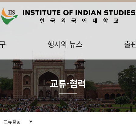
구
행사와 뉴스
출
교류·협력
교류활동